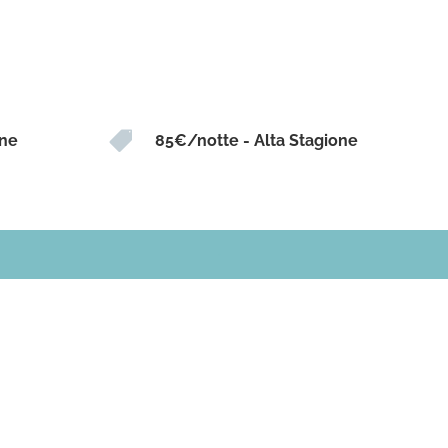

one
85€/notte - Alta Stagione
.