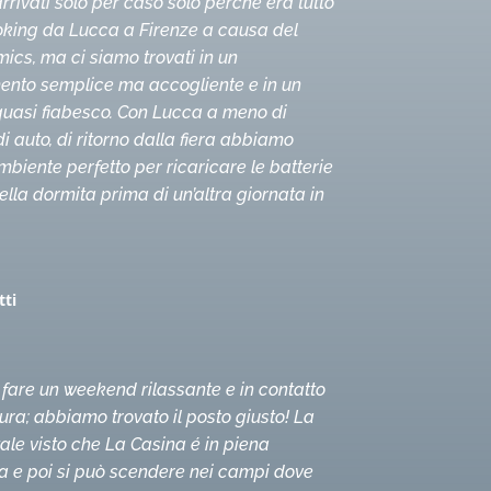
rrivati solo per caso solo perché era tutto
oking da Lucca a Firenze a causa del
ics, ma ci siamo trovati in un
nto semplice ma accogliente e in un
quasi fiabesco. Con Lucca a meno di
i auto, di ritorno dalla fiera abbiamo
ambiente perfetto per ricaricare le batterie
lla dormita prima di un’altra giornata in
tti
fare un weekend rilassante e in contatto
ura; abbiamo trovato il posto giusto! La
ale visto che La Casina é in piena
e poi si può scendere nei campi dove