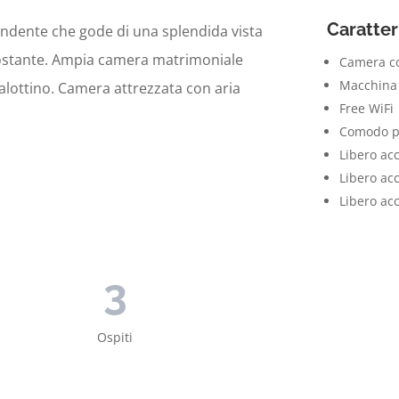
Caratter
ente che gode di una splendida vista
rcostante. Ampia camera matrimoniale
Camera co
Macchina 
salottino. Camera attrezzata con aria
Free WiFi
Comodo p
Libero ac
Libero acc
Libero acc
3
Ospiti