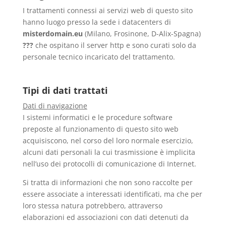
I trattamenti connessi ai servizi web di questo sito
hanno luogo presso la sede i datacenters di
misterdomain.eu
(Milano, Frosinone, D-Alix-Spagna)
???
che ospitano il server http e sono curati solo da
personale tecnico incaricato del trattamento.
Tipi di dati trattati
Dati di navigazione
I sistemi informatici e le procedure software
preposte al funzionamento di questo sito web
acquisiscono, nel corso del loro normale esercizio,
alcuni dati personali la cui trasmissione è implicita
nell’uso dei protocolli di comunicazione di Internet.
Si tratta di informazioni che non sono raccolte per
essere associate a interessati identificati, ma che per
loro stessa natura potrebbero, attraverso
elaborazioni ed associazioni con dati detenuti da