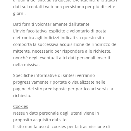
dati sui contatti web non persistono per più di sette
giorni.
Dati forniti volontariamente dall’utente
L’invio facoltativo, esplicito e volontario di posta
elettronica agli indirizzi indicati su questo sito
comporta la successiva acquisizione dell’indirizzo del
mittente, necessario per rispondere alle richieste,
nonché degli eventuali altri dati personali inseriti
nella missiva.
Specifiche informative di sintesi verranno
progressivamente riportate o visualizzate nelle
pagine del sito predisposte per particolari servizi a
richiesta.
Cookies
Nessun dato personale degli utenti viene in
proposito acquisito dal sito.
Il sito non fa uso di cookies per la trasmissione di