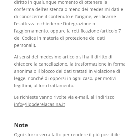
diritto in qualunque momento di ottenere la
conferma dell’esistenza o meno dei medesimi dati e
di conoscerne il contenuto e l’origine, verificarne
l’esattezza o chiederne l’integrazione o
l’aggiornamento, oppure la rettificazione (articolo 7
del Codice in materia di protezione dei dati
personali).
Ai sensi del medesimo articolo si ha il diritto di
chiedere la cancellazione, la trasformazione in forma
anonima o il blocco dei dati trattati in violazione di
legge, nonché di opporsi in ogni caso, per motivi
legittimi, al loro trattamento.
Le richieste vanno rivolte via e-mail, all’indirizzo:
info@ilpoderelacasina.it
Note
Ogni sforzo verrà fatto per rendere il più possibile